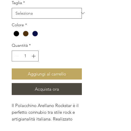
Taglia
*
Colore
*
Quantità
*
Aggiungi al carrello
Acquista ora
Il Polacchino Arellano Rockstar è il 
perfetto connubio tra stile rock e 
artigianalità italiana. Realizzato 
completamente a mano con pelle 