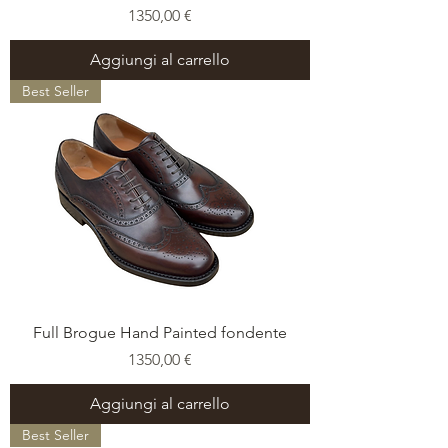
Prezzo
1350,00 €
Aggiungi al carrello
Best Seller
Full Brogue Hand Painted fondente
Prezzo
1350,00 €
Aggiungi al carrello
Best Seller