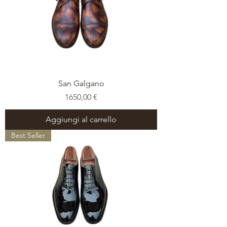
San Galgano
Prezzo
1650,00 €
Aggiungi al carrello
Best Seller