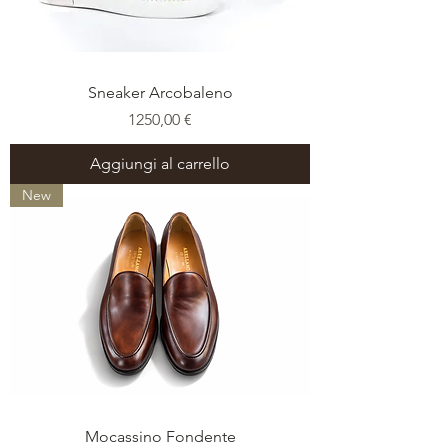
Sneaker Arcobaleno
Prezzo
1250,00 €
Aggiungi al carrello
New
Mocassino Fondente