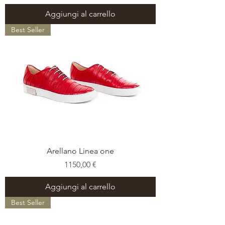
Aggiungi al carrello
Best Seller
Arellano Linea one
Prezzo
1150,00 €
Aggiungi al carrello
Best Seller