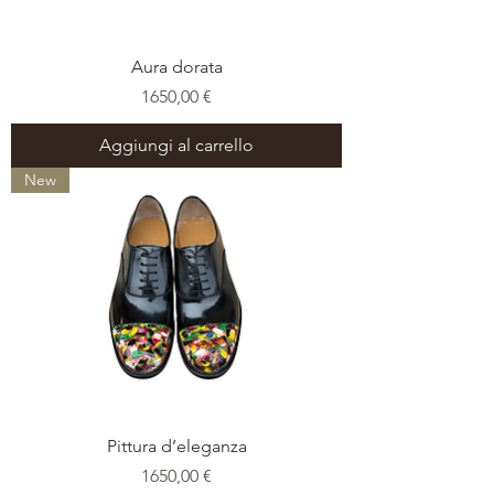
Aura dorata
Prezzo
1650,00 €
Aggiungi al carrello
New
Pittura d’eleganza
Prezzo
1650,00 €