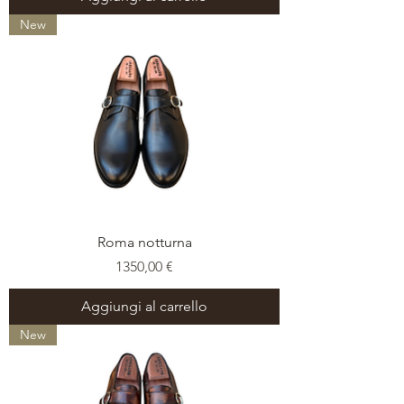
New
Roma notturna
Prezzo
1350,00 €
Aggiungi al carrello
New