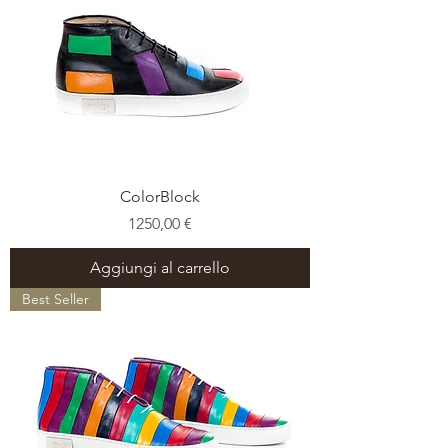
ColorBlock
Prezzo
1250,00 €
Aggiungi al carrello
Best Seller