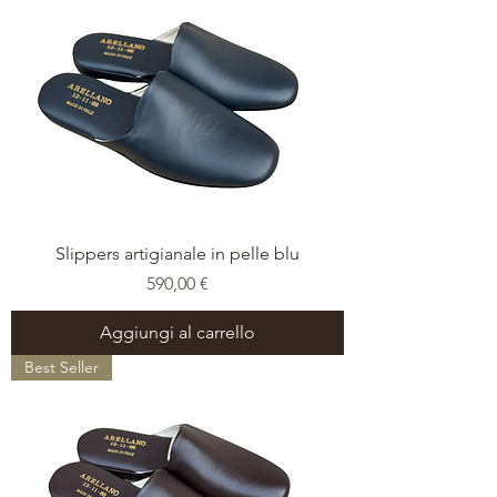
Slippers artigianale in pelle blu
Prezzo
590,00 €
Aggiungi al carrello
Best Seller